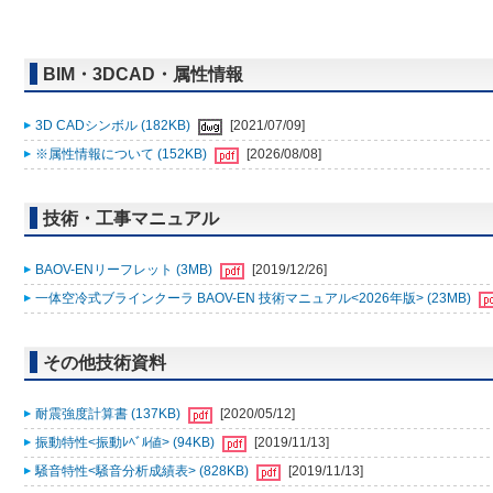
BIM・3DCAD・属性情報
3D CADシンボル (182KB)
[2021/07/09]
※属性情報について (152KB)
[2026/08/08]
技術・工事マニュアル
BAOV-ENリーフレット (3MB)
[2019/12/26]
一体空冷式ブラインクーラ BAOV-EN 技術マニュアル<2026年版> (23MB)
その他技術資料
耐震強度計算書 (137KB)
[2020/05/12]
振動特性<振動ﾚﾍﾞﾙ値> (94KB)
[2019/11/13]
騒音特性<騒音分析成績表> (828KB)
[2019/11/13]