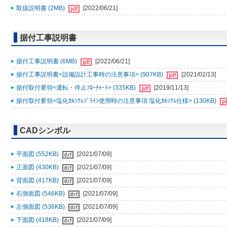
取扱説明書 (2MB)
[2022/06/21]
据付工事説明書
据付工事説明書 (6MB)
[2022/06/21]
据付工事説明書<設備設計工事時の注意事項> (907KB)
[2021/02/13]
据付取付要領<運転・停止ﾌﾛｰﾁｬｰﾄ> (335KB)
[2019/11/13]
据付取付要領<塩化ｶﾙｼｳﾑﾌﾞﾗｲﾝ使用時の注意事項 塩化ｶﾙｼｳﾑ仕様> (130KB)
CADシンボル
平面図 (552KB)
[2021/07/09]
正面図 (430KB)
[2021/07/09]
背面図 (417KB)
[2021/07/09]
右側面図 (546KB)
[2021/07/09]
左側面図 (536KB)
[2021/07/09]
下面図 (418KB)
[2021/07/09]