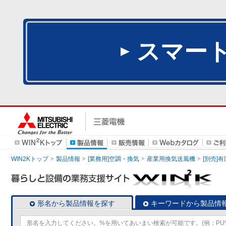
スマー
WIN2Kトップ
製品情報
[業務用]空調・換気
産業用換気送風機
[別売]
形名から製品情報を探す
キーワードから製品情