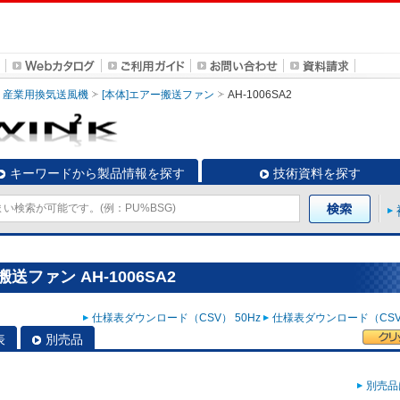
産業用換気送風機
[本体]エアー搬送ファン
AH-1006SA2
キーワードから製品情報を探す
技術資料を探す
ファン AH-1006SA2
仕様表ダウンロード（CSV） 50Hz
仕様表ダウンロード（CSV）
表
別売品
別売品