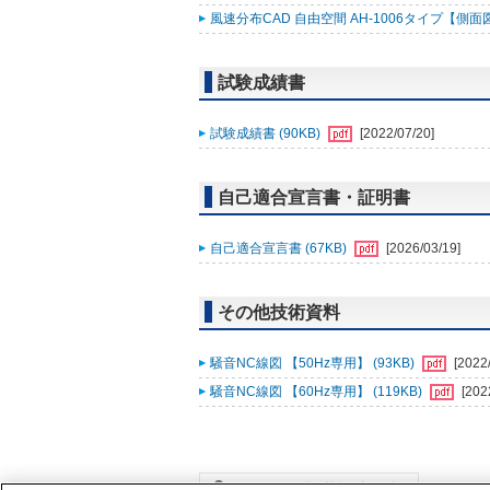
風速分布CAD 自由空間 AH-1006タイプ【側面図】
試験成績書
試験成績書 (90KB)
[2022/07/20]
自己適合宣言書・証明書
自己適合宣言書 (67KB)
[2026/03/19]
その他技術資料
騒音NC線図 【50Hz専用】 (93KB)
[2022
騒音NC線図 【60Hz専用】 (119KB)
[202