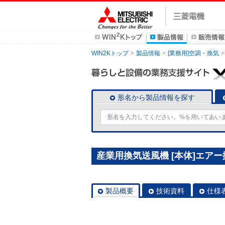
WIN2Kトップ
製品情報
[業務用]空調・換気
形名から製品情報を探す
産業用換気送風機 [本体]エアー搬送
製品概要
技術資料
仕様