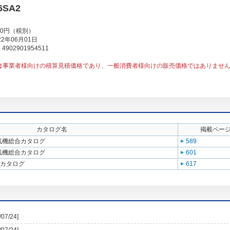
6SA2
00円（税別）
2年06月01日
902901954511
は事業者様向けの積算見積価格であり、一般消費者様向けの販売価格ではありませ
カタログ名
掲載ペー
送風機総合カタログ
589
送風機総合カタログ
601
合カタログ
617
/07/24]