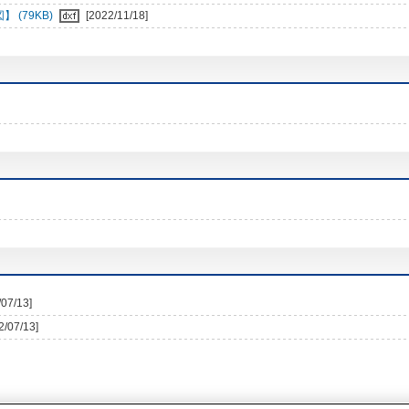
 (79KB)
[2022/11/18]
/07/13]
2/07/13]