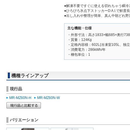
●解凍不要ですぐに使える切れちゃう瞬冷凍A
●ひろびろ氷点下ストッカーD A.I.で鮮度
●出し入れや整理が簡単、真ん中朝どれ野
主な機能・仕様
・外形寸法：高さ1833×幅685×奥行738
・質量：124Kg
・定格内容積：602L{冷凍室105L、独立
・消費電力：286kWh/年
・梱包単位：1
機種ラインアップ
現行品
MR-MZ60N-H
MR-MZ60N-W
バリエーション