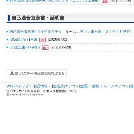
24年度住宅設備用RACHACポケットマニュアル (25MB)
[2024/04/09]
自己適合宣言書・証明書
自己適合宣言書<２４年度モデル ルームエアコン霧ヶ峰（２４年４月発行）> (
ISO認定証 (1MB)
[2026/07/02]
JIS認証書 (449KB)
[2026/06/20]
WIN2Kトップ
製品情報
[住宅用]エアコン(空調)・換気
ルームエアコン(霧