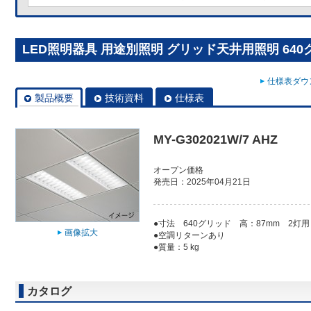
LED照明器具 用途別照明 グリッド天井用照明 640グリッ
仕様表ダウン
製品概要
技術資料
仕様表
MY-G302021W/7 AHZ
オープン価格
発売日：2025年04月21日
●寸法 640グリッド 高：87mm 2灯用
画像拡大
●空調リターンあり
●質量：5 kg
カタログ