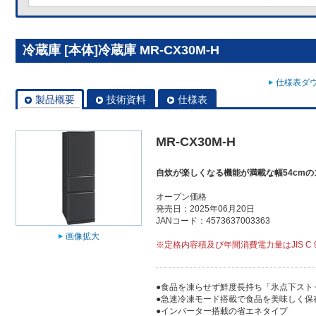
冷蔵庫 [本体]冷蔵庫 MR-CX30M-H
仕様表ダウ
製品概要
技術資料
仕様表
MR-CX30M-H
自炊が楽しくなる機能が満載な幅54cm
オープン価格
発売日：2025年06月20日
JANコード：4573637003363
画像拡大
※定格内容積及び年間消費電力量はJIS C 9
●食品を凍らせず鮮度長持ち「氷点下スト
●急速冷凍モード搭載で食品を美味しく保
●インバーター搭載の省エネタイプ