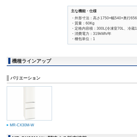
主な機能・仕様
・外形寸法：高さ1750×幅540×奥行656
・質量：60Kg
・定格内容積：300L{冷凍室70L、冷蔵1
・消費電力：319kWh/年
・梱包単位：1
機種ラインアップ
バリエーション
MR-CX30M-W