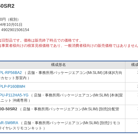
50SR2
00円（税別）
4年10月01日
902901506154
は旧型品です。価格は販売終了時点での価格です。
は事業者様向けの積算見積価格であり、一般消費者様向けの販売価格ではありませ
構成形名
構
PL-RP56BA2
（ 店舗・事務所用パッケージエアコン(Mr.SLIM) [本体]4方向
井カセット形室内 ）
PLP-P160BWH
PU-P112HA5-YG
（ 店舗・事務所用パッケージエアコン(Mr.SLIM) [本体]室
ニット 沖縄専用 ）
DD-50SR2
（ 店舗・事務所用パッケージエアコン(Mr.SLIM) [別売]分配管
AR-SW9RA
（ 店舗・事務所用パッケージエアコン(Mr.SLIM) [別売]リモコ
ワイヤレスリモコンキット ）