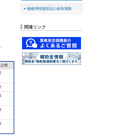
補修用性能部品の保有期限
関連リンク
ん。
成台数
2
2
1
1
1