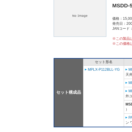
MSDD-
価格：15,0
発売日：200
JANコード：4
※この製品
※この価格
セット形名
MPLX-P112BLL-YG
M
天
M
M
セット構成品
外ユ
MS
）
P
ン 