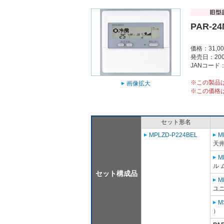
PAR-2
価格：31,0
発売日：200
JANコード：4
※この製品
画像拡大
※この価格
セット形名
MPLZD-P224BEL
M
天
M
ル 
セット構成品
M
ユニ
M
）