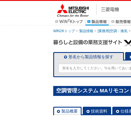
WIN2Kトップ
製品情報
[業務用]空調・換気
形名から製品情報を探す
空調管理システム MAリモコン P
製品概要
技術資料
仕様