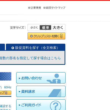
販促資料を探す（全文検索）
複数の形名を指定して探す場合はこちら
 60Hz
確認する