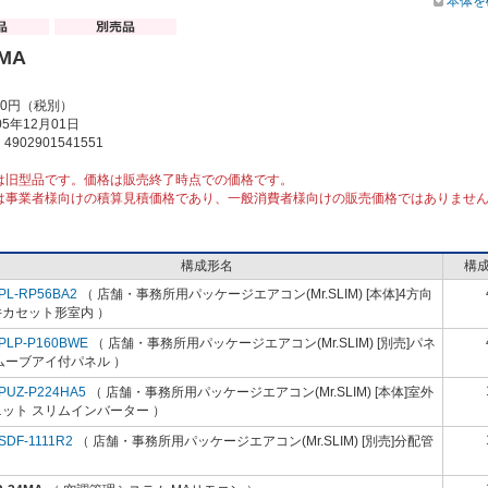
本体を
4MA
00円（税別）
5年12月01日
902901541551
は旧型品です。価格は販売終了時点での価格です。
は事業者様向けの積算見積価格であり、一般消費者様向けの販売価格ではありませ
構成形名
構
PL-RP56BA2
（ 店舗・事務所用パッケージエアコン(Mr.SLIM) [本体]4方向
井カセット形室内 ）
PLP-P160BWE
（ 店舗・事務所用パッケージエアコン(Mr.SLIM) [別売]パネ
ムーブアイ付パネル ）
PUZ-P224HA5
（ 店舗・事務所用パッケージエアコン(Mr.SLIM) [本体]室外
ット スリムインバーター ）
SDF-1111R2
（ 店舗・事務所用パッケージエアコン(Mr.SLIM) [別売]分配管