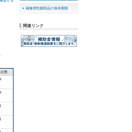
確認する
補修用性能部品の保有期限
関連リンク
ん。
成台数
4
4
1
1