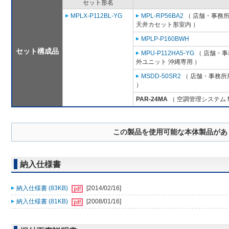
セット形名
MPLX-P112BL-YG
MPL-RP56BA2
（ 店舗・事務所用
天井カセット形室内 ）
MPLP-P160BWH
セット構成品
MPU-P112HA5-YG
（ 店舗・事務
外ユニット 沖縄専用 ）
MSDD-50SR2
（ 店舗・事務所用
）
PAR-24MA
（ 空調管理システム 
この製品を使用可能な本体製品があ
納入仕様書
納入仕様書 (83KB)
[2014/02/16]
納入仕様書 (81KB)
[2008/01/16]