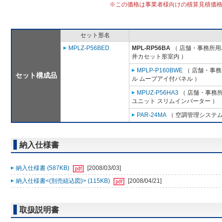
※この価格は事業者様向けの積算見積価
セット形名
MPLZ-P56BED
MPL-RP56BA
（ 店舗・事務所用パッ
井カセット形室内 ）
MPLP-P160BWE
（ 店舗・事務所
セット構成品
ル ムーブアイ付パネル ）
MPUZ-P56HA3
（ 店舗・事務所用
ユニット スリムインバーター ）
PAR-24MA
（ 空調管理システム
納入仕様書
納入仕様書 (587KB)
[2008/03/03]
納入仕様書<(別売組込図)> (115KB)
[2008/04/21]
取扱説明書