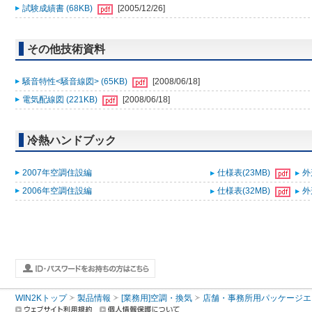
試験成績書 (68KB)
[2005/12/26]
その他技術資料
騒音特性<騒音線図> (65KB)
[2008/06/18]
電気配線図 (221KB)
[2008/06/18]
冷熱ハンドブック
2007年空調住設編
仕様表(23MB)
外
2006年空調住設編
仕様表(32MB)
外
WIN2Kトップ
製品情報
[業務用]空調・換気
店舗・事務所用パッケージエアコン