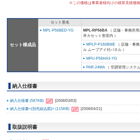
※この価格は事業者様向けの積算見積価
セット形名
MPL-P56BED-YG
MPL-RP56BA
（ 店舗・事務所用パッ
井カセット形室内 ）
セット構成品
MPLP-P160BWE
（ 店舗・事務所
ル ムーブアイ付パネル ）
MPU-P56HA3-YG
PAR-24MA
（ 空調管理システム
納入仕様書
納入仕様書 (587KB)
[2008/03/03]
納入仕様書<(別売組込図)> (115KB)
[2008/04/21]
取扱説明書