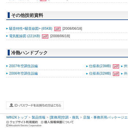
その他技術資料
騒音特性<騒音線図> (65KB)
[2008/06/18]
電気配線図 (221KB)
[2008/06/18]
冷熱ハンドブック
2007年空調住設編
仕様表(23MB)
外
2006年空調住設編
仕様表(32MB)
外
WIN2Kトップ
製品情報
[業務用]空調・換気
店舗・事務所用パッケージエアコン