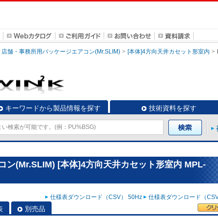
店舗・事務所用パッケージエアコン(Mr.SLIM)
[本体]4方向天井カセット形室内
キーワードから製品情報を探す
技術資料を探す
Mr.SLIM) [本体]4方向天井カセット形室内 MPL-
仕様表ダウンロード（CSV） 50Hz
仕様表ダウンロード（CSV）
表
別売品