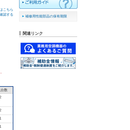
はこちら
確認する
補修用性能部品の保有期限
関連リンク
ん。
成台数
2
2
1
1