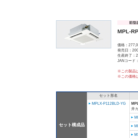
MPL-R
価格：277,
発売日：200
生産終了：2
JANコード：4
※この製品
※この価格
セット形名
MPLX-P112BLD-YG
MP
井
M
セット構成品
M
M