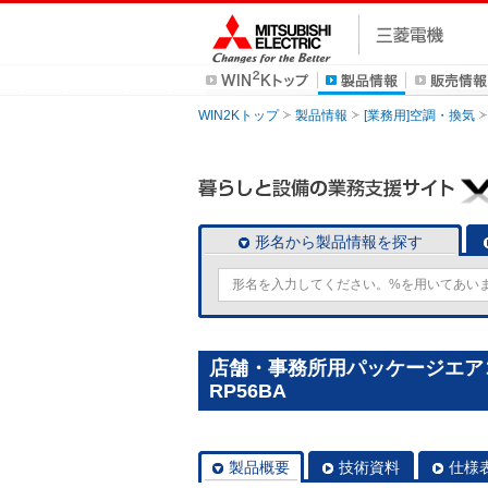
WIN2Kトップ
製品情報
[業務用]空調・換気
形名から製品情報を探す
店舗・事務所用パッケージエアコン(
RP56BA
製品概要
技術資料
仕様