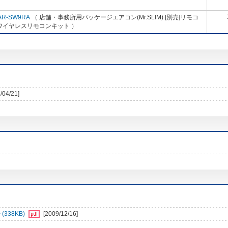
AR-SW9RA
（ 店舗・事務所用パッケージエアコン(Mr.SLIM) [別売]リモコ
ワイヤレスリモコンキット ）
/04/21]
338KB)
[2009/12/16]