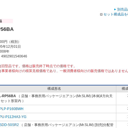
別売品
セット構成品を
P56BA
000円（税別）
5年12月01日
008年
902901540646
は旧型品です。価格は販売終了時点での価格です。
は事業者様向けの積算見積価格であり、一般消費者様向けの販売価格ではありませ
構成形名
構
L-RP56BA
（ 店舗・事務所用パッケージエアコン(Mr.SLIM) [本体]4方向天
カセット形室内 ）
PLP-P160BWH
PU-P112HA3-YG
SDD-50SR2
（ 店舗・事務所用パッケージエアコン(Mr.SLIM) [別売]分配管