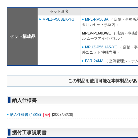
セット形名
MPLZ-P56BEK-YG
MPL-RP56BA
（ 店舗・事務所用パ
天井カセット形室内 ）
MPLP-P160BWE
（ 店舗・事務所用
セット構成品
ル ムーブアイ付パネル ）
MPUZ-P56HA5-YG
（ 店舗・事務
外ユニット 沖縄専用 ）
PAR-24MA
（ 空調管理システム
この製品を使用可能な本体製品があ
納入仕様書
納入仕様書 (43KB)
[2008/03/28]
据付工事説明書