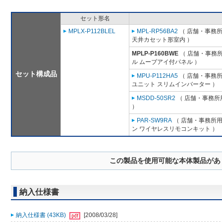
セット形名
MPLX-P112BLEL
MPL-RP56BA2
（ 店舗・事務所用
天井カセット形室内 ）
MPLP-P160BWE
（ 店舗・事務所用
ル ムーブアイ付パネル ）
セット構成品
MPU-P112HA5
（ 店舗・事務所用
ユニット スリムインバーター ）
MSDD-50SR2
（ 店舗・事務所用
）
PAR-SW9RA
（ 店舗・事務所用パ
ン ワイヤレスリモコンキット ）
この製品を使用可能な本体製品があ
納入仕様書
納入仕様書 (43KB)
[2008/03/28]