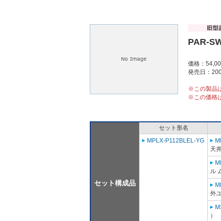
PAR-S
価格：54,0
発売日：200
※この製品
※この価格
セット形名
MPLX-P112BLEL-YG
M
天
M
ル 
セット構成品
M
外ユ
M
）