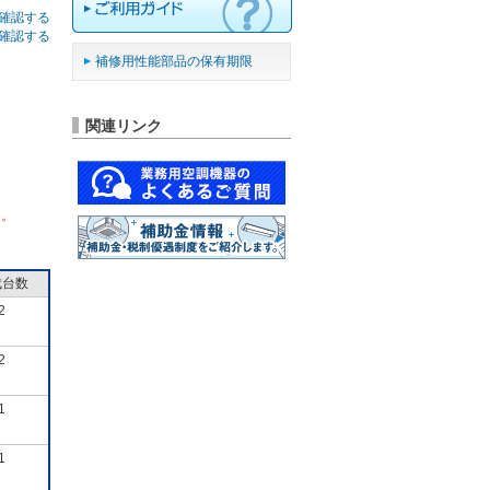
確認する
確認する
補修用性能部品の保有期限
関連リンク
ん。
成台数
2
2
1
1