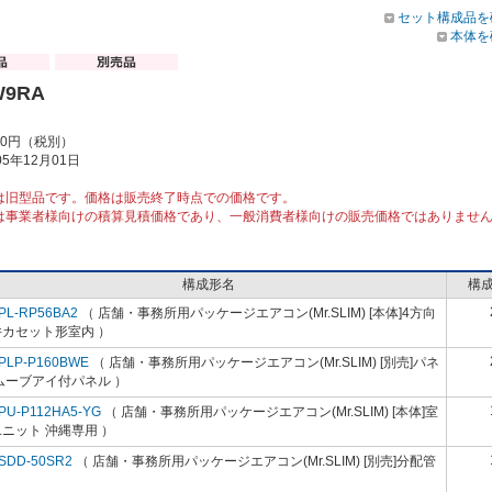
セット構成品を
本体を
W9RA
00円（税別）
5年12月01日
は旧型品です。価格は販売終了時点での価格です。
は事業者様向けの積算見積価格であり、一般消費者様向けの販売価格ではありませ
構成形名
構
PL-RP56BA2
（ 店舗・事務所用パッケージエアコン(Mr.SLIM) [本体]4方向
井カセット形室内 ）
PLP-P160BWE
（ 店舗・事務所用パッケージエアコン(Mr.SLIM) [別売]パネ
ムーブアイ付パネル ）
PU-P112HA5-YG
（ 店舗・事務所用パッケージエアコン(Mr.SLIM) [本体]室
ニット 沖縄専用 ）
SDD-50SR2
（ 店舗・事務所用パッケージエアコン(Mr.SLIM) [別売]分配管