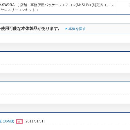
R-SW9RA
（ 店舗・事務所用パッケージエアコン(Mr.SLIM) [別売]リモコン
イヤレスリモコンキット ）
を使用可能な本体製品があります。
本体を探す
(86MB)
[2011/01/31]