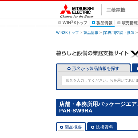
WIN2Kトップ
製品情報
[業務用]空調・換気
形名から製品情報を探す
店舗・事務所用パッケージエアコン
PAR-SW9RA
製品概要
技術資料