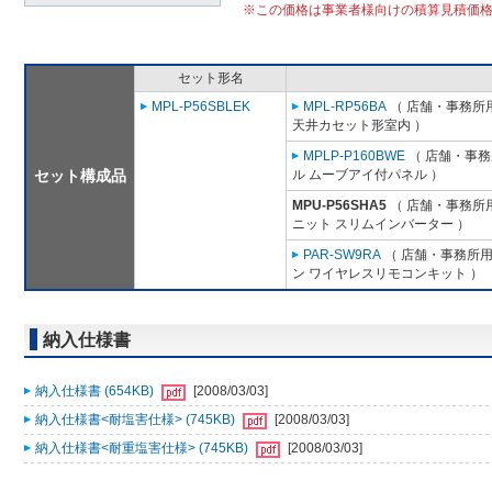
※この価格は事業者様向けの積算見積価
セット形名
MPL-P56SBLEK
MPL-RP56BA
（ 店舗・事務所用パ
天井カセット形室内 ）
MPLP-P160BWE
（ 店舗・事務所
セット構成品
ル ムーブアイ付パネル ）
MPU-P56SHA5
（ 店舗・事務所用パ
ニット スリムインバーター ）
PAR-SW9RA
（ 店舗・事務所用パ
ン ワイヤレスリモコンキット ）
納入仕様書
納入仕様書 (654KB)
[2008/03/03]
納入仕様書<耐塩害仕様> (745KB)
[2008/03/03]
納入仕様書<耐重塩害仕様> (745KB)
[2008/03/03]