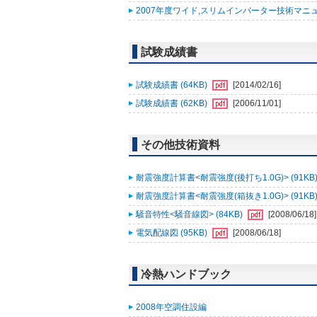
2007年度ワイド,スリムインバーター技術マニュアル追
試験成績書
試験成績書 (64KB)
[2014/02/16]
試験成績書 (62KB)
[2006/11/01]
その他技術資料
耐震強度計算書<耐震強度(後打ち1.0G)> (91KB
耐震強度計算書<耐震強度(箱抜き1.0G)> (91KB
騒音特性<騒音線図> (84KB)
[2008/06/18]
電気配線図 (95KB)
[2008/06/18]
冷熱ハンドブック
2008年空調住設編