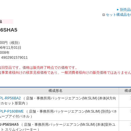
別売品
セット構成品を
56SHA5
000円（税別）
6年11月01日
008年
902901579011
は旧型品です。価格は販売終了時点での価格です。
は事業者様向けの積算見積価格であり、一般消費者様向けの販売価格ではありませ
構成形名
構
PL-RP56BA2
（ 店舗・事務所用パッケージエアコン(Mr.SLIM) [本体]4方向
井カセット形室内 ）
PLP-P160BWE
（ 店舗・事務所用パッケージエアコン(Mr.SLIM) [別売]パネ
ムーブアイ付パネル ）
U-P56SHA5
（ 店舗・事務所用パッケージエアコン(Mr.SLIM) [本体]室外ユ
ト スリムインバーター ）