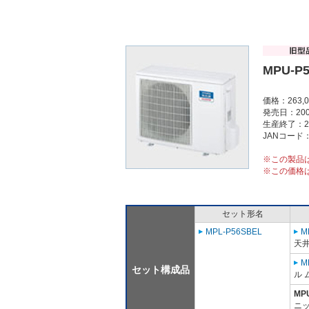
MPU-P
価格：263,
発売日：200
生産終了：2
JANコード：4
※この製品
※この価格
セット形名
MPL-P56SBEL
M
天
M
セット構成品
ル 
MP
ニッ