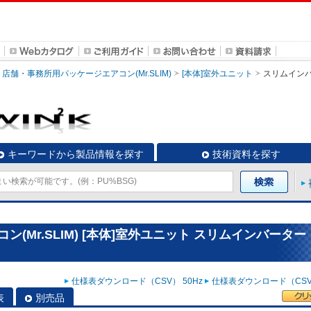
店舗・事務所用パッケージエアコン(Mr.SLIM)
[本体]室外ユニット
スリムイン
キーワードから製品情報を探す
技術資料を探す
(Mr.SLIM) [本体]室外ユニット スリムインバーター
仕様表ダウンロード（CSV） 50Hz
仕様表ダウンロード（CSV）
表
別売品