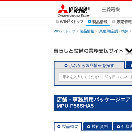
WIN2Kトップ
製品情報
[業務用]空調・換気
形名から製品情報を探す
店舗・事務所用パッケージエアコン
MPU-P56SHA5
製品概要
技術資料
仕様