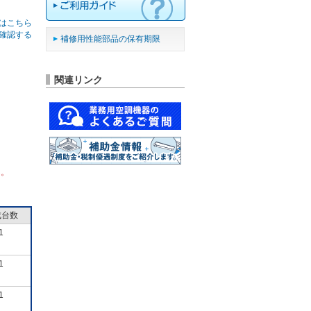
はこちら
確認する
補修用性能部品の保有期限
関連リンク
ん。
成台数
1
1
1