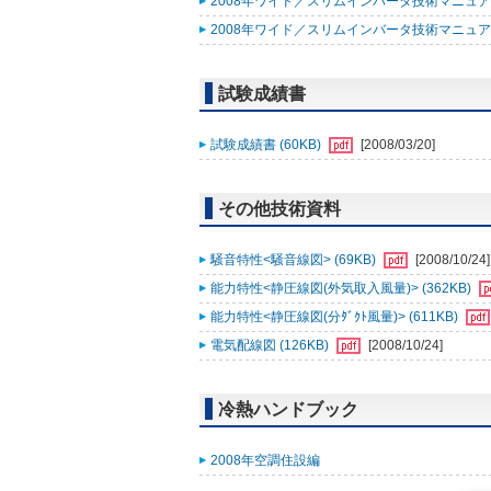
2008年ワイド／スリムインバータ技術マニュア
2008年ワイド／スリムインバータ技術マニュア
試験成績書
試験成績書 (60KB)
[2008/03/20]
その他技術資料
騒音特性<騒音線図> (69KB)
[2008/10/24]
能力特性<静圧線図(外気取入風量)> (362KB)
能力特性<静圧線図(分ﾀﾞｸﾄ風量)> (611KB)
電気配線図 (126KB)
[2008/10/24]
冷熱ハンドブック
2008年空調住設編