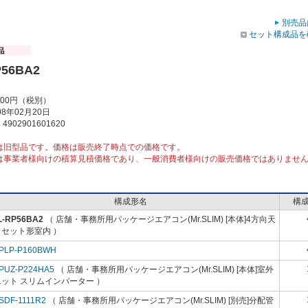
別売品
セット構成品を
P56BA2
000円（税別）
8年02月20日
902901601620
は旧型品です。価格は販売終了時点での価格です。
は事業者様向けの積算見積価格であり、一般消費者様向けの販売価格ではありませ
構成形名
構
L-RP56BA2
（ 店舗・事務所用パッケージエアコン(Mr.SLIM) [本体]4方向天
カセット形室内 ）
PLP-P160BWH
PUZ-P224HA5
（ 店舗・事務所用パッケージエアコン(Mr.SLIM) [本体]室外
ット スリムインバーター ）
SDF-1111R2
（ 店舗・事務所用パッケージエアコン(Mr.SLIM) [別売]分配管