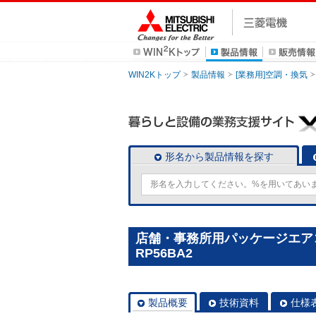
WIN2Kトップ
製品情報
[業務用]空調・換気
形名から製品情報を探す
店舗・事務所用パッケージエアコン(
RP56BA2
製品概要
技術資料
仕様