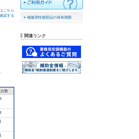
はこちら
確認する
補修用性能部品の保有期限
関連リンク
ん。
成台数
4
4
1
1