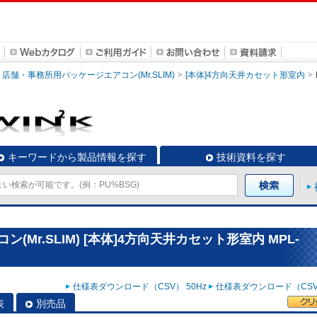
店舗・事務所用パッケージエアコン(Mr.SLIM)
[本体]4方向天井カセット形室内
キーワードから製品情報を探す
技術資料を探す
Mr.SLIM) [本体]4方向天井カセット形室内 MPL-
仕様表ダウンロード（CSV） 50Hz
仕様表ダウンロード（CSV）
表
別売品