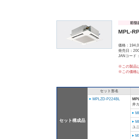
MPL-R
価格：194,
発売日：200
JANコード：4
※この製品
※この価格
セット形名
MPLZD-P224BL
MP
井
M
セット構成品
M
ユニ
M