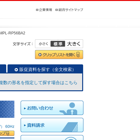
MPL-RP56BA2
販促資料を探す（全文検索）
複数の形名を指定して探す場合はこちら
 60Hz