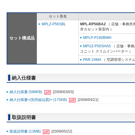
セット形名
MPLZ-P56SBL
MPL-RP56BA2
（ 店舗・事務所用パ
井カセット形室内 ）
セット構成品
MPLP-P160BWH
MPUZ-P56SHA5
（ 店舗・事務所
ユニット スリムインバーター ）
PAR-24MA
（ 空調管理システム
納入仕様書
納入仕様書 (588KB)
[2008/03/03]
納入仕様書<(別売組込図)> (175KB)
[2008/04/21]
取扱説明書
取扱説明書 (13MB)
[2009/05/22]