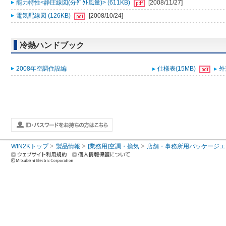
能力特性<静圧線図(分ﾀﾞｸﾄ風量)> (611KB)
[2008/11/27]
電気配線図 (126KB)
[2008/10/24]
冷熱ハンドブック
2008年空調住設編
仕様表(15MB)
外
WIN2Kトップ
製品情報
[業務用]空調・換気
店舗・事務所用パッケージエアコン