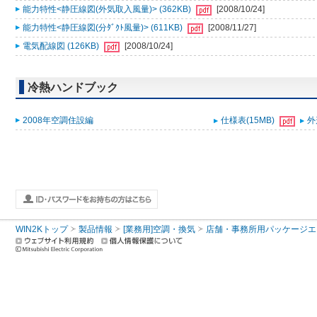
能力特性<静圧線図(外気取入風量)> (362KB)
[2008/10/24]
能力特性<静圧線図(分ﾀﾞｸﾄ風量)> (611KB)
[2008/11/27]
電気配線図 (126KB)
[2008/10/24]
冷熱ハンドブック
2008年空調住設編
仕様表(15MB)
外
WIN2Kトップ
製品情報
[業務用]空調・換気
店舗・事務所用パッケージエアコン