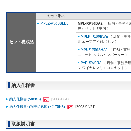
セット形名
MPLZ-P56SBLEL
MPL-RP56BA2
（ 店舗・事務所用パ
井カセット形室内 ）
MPLP-P160BWE
（ 店舗・事務所
セット構成品
ル ムーブアイ付パネル ）
MPUZ-P56SHA5
（ 店舗・事務所
ユニット スリムインバーター ）
PAR-SW9RA
（ 店舗・事務所用パ
ン ワイヤレスリモコンキット ）
納入仕様書
納入仕様書 (588KB)
[2008/03/03]
納入仕様書<(別売組込図)> (175KB)
[2008/04/21]
取扱説明書