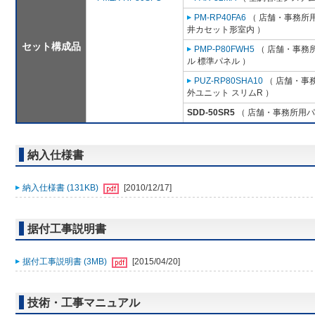
PM-RP40FA6
（ 店舗・事務所用パ
井カセット形室内 ）
セット構成品
PMP-P80FWH5
（ 店舗・事務所用
ル 標準パネル ）
PUZ-RP80SHA10
（ 店舗・事務
外ユニット スリムR ）
SDD-50SR5
（ 店舗・事務所用パッケ
納入仕様書
納入仕様書 (131KB)
[2010/12/17]
据付工事説明書
据付工事説明書 (3MB)
[2015/04/20]
技術・工事マニュアル