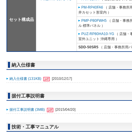
PM-RP40FA6
（ 店舗・事務所用パ
井カセット形室内 ）
セット構成品
PMP-P80FWH5
（ 店舗・事務所用
ル 標準パネル ）
PUZ-RP80HA10-YG
（ 店舗・事
室外ユニット 沖縄専用 ）
SDD-50SR5
（ 店舗・事務所用パッケ
納入仕様書
納入仕様書 (131KB)
[2010/12/17]
据付工事説明書
据付工事説明書 (3MB)
[2015/04/20]
技術・工事マニュアル