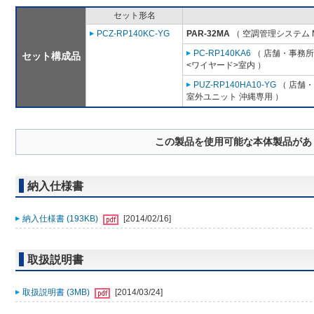
セット形名
PCZ-RP140KC-YG
PAR-32MA
（ 空調管理システム 
PC-RP140KA6
（ 店舗・事務所用
セット構成品
<ワイヤード>室内 ）
PUZ-RP140HA10-YG
（ 店舗・
室外ユニット 沖縄専用 ）
この製品を使用可能な本体製品があ
納入仕様書
納入仕様書 (193KB)
[2014/02/16]
取扱説明書
取扱説明書 (3MB)
[2014/03/24]