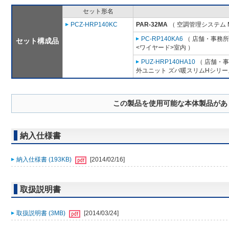
セット形名
PCZ-HRP140KC
PAR-32MA
（ 空調管理システム 
PC-RP140KA6
（ 店舗・事務所用
セット構成品
<ワイヤード>室内 ）
PUZ-HRP140HA10
（ 店舗・事務
外ユニット ズバ暖スリムHシリー
この製品を使用可能な本体製品があ
納入仕様書
納入仕様書 (193KB)
[2014/02/16]
取扱説明書
取扱説明書 (3MB)
[2014/03/24]