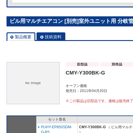
ビル用マルチエアコン [別売]室外ユニット用 分岐管キッ
製品概要
技術資料
CMY-Y300BK-G
オープン価格
発売日：2011年04月20日
※この製品は旧型品です。価格は販売終
セット形名
PUHY-EP850SDM-
CMY-Y300BK-G
（ ビル用マルチ
G-BS
）