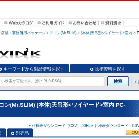
店舗・事務所用パッケージエアコン(Mr.SLIM)
[本体]天吊形<ワイヤード>室内
キーワードから製品情報を探す
技術資料を探す
Mr.SLIM) [本体]天吊形<ワイヤード>室内 PC-
仕様表ダウンロード（CSV） 50Hz
仕様表ダウンロード（CSV）
表
別売品