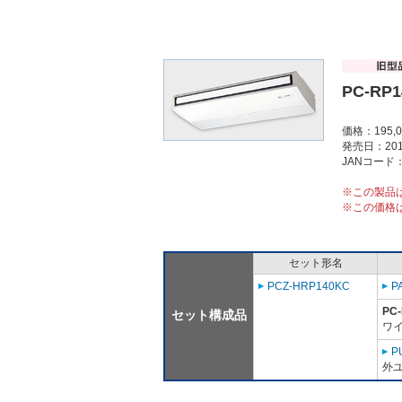
PC-RP1
価格：195,
発売日：201
JANコード：4
※この製品
※この価格
セット形名
PCZ-HRP140KC
P
PC
セット構成品
ワイ
P
外ユ