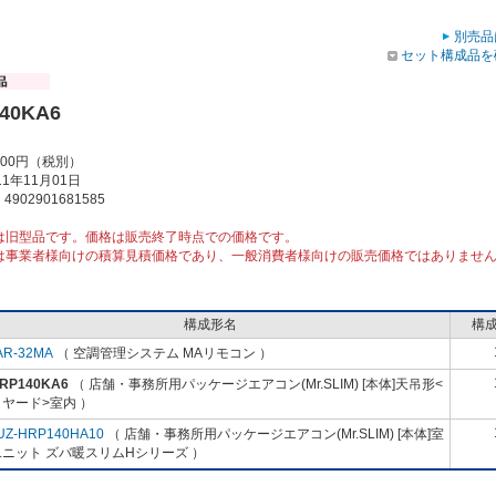
別売品
セット構成品を
40KA6
000円（税別）
1年11月01日
902901681585
は旧型品です。価格は販売終了時点での価格です。
は事業者様向けの積算見積価格であり、一般消費者様向けの販売価格ではありませ
構成形名
構
AR-32MA
（ 空調管理システム MAリモコン ）
-RP140KA6
（ 店舗・事務所用パッケージエアコン(Mr.SLIM) [本体]天吊形<
ヤード>室内 ）
UZ-HRP140HA10
（ 店舗・事務所用パッケージエアコン(Mr.SLIM) [本体]室
ニット ズバ暖スリムHシリーズ ）