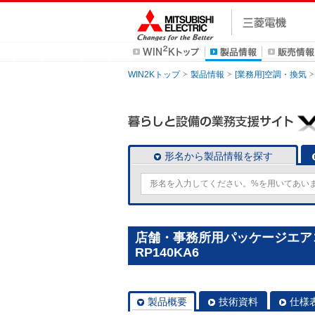
WIN2Kトップ
製品情報
[業務用]空調・換気
形名から製品情報を探す
店舗・事務所用パッケージエアコン(
RP140KA6
製品概要
技術資料
仕様