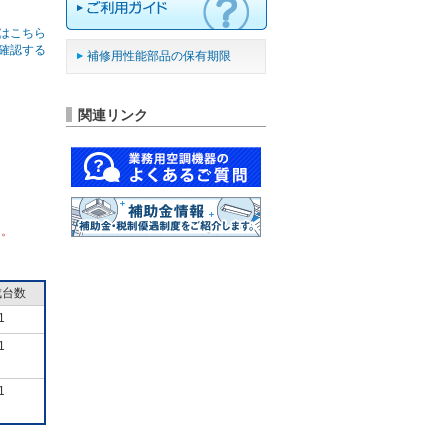
はこちら
確認する
補修用性能部品の保有期限
関連リンク
ん。
成台数
1
1
1