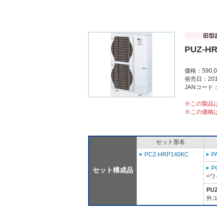
PUZ-HR
価格：590,
発売日：201
JANコード：4
※この製品
※この価格
セット形名
PCZ-HRP140KC
P
P
セット構成品
<ワ
PU
外ユ