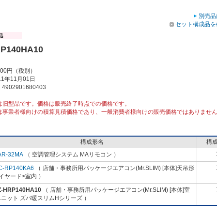
別売品
セット構成品を
P140HA10
000円（税別）
1年11月01日
902901680403
は旧型品です。価格は販売終了時点での価格です。
は事業者様向けの積算見積価格であり、一般消費者様向けの販売価格ではありませ
構成形名
構
AR-32MA
（ 空調管理システム MAリモコン ）
C-RP140KA6
（ 店舗・事務所用パッケージエアコン(Mr.SLIM) [本体]天吊形
イヤード>室内 ）
Z-HRP140HA10
（ 店舗・事務所用パッケージエアコン(Mr.SLIM) [本体]室
ニット ズバ暖スリムHシリーズ ）