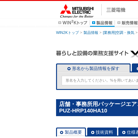
WIN2Kトップ
製品情報
[業務用]空調・換気
形名から製品情報を探す
店舗・事務所用パッケージエアコン
PUZ-HRP140HA10
製品概要
技術資料
仕様