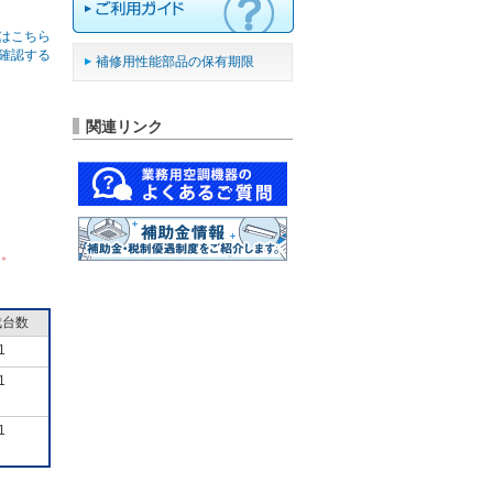
はこちら
確認する
補修用性能部品の保有期限
関連リンク
ん。
成台数
1
1
1