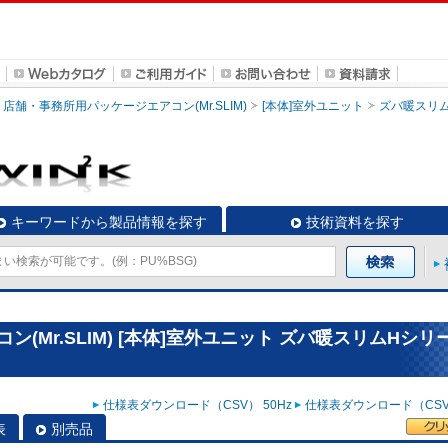
店舗・事務所用パッケージエアコン(Mr.SLIM)
[本体]室外ユニット
ズバ暖スリ
キーワードから製品情報を探す
技術資料を探す
(Mr.SLIM) [本体]室外ユニット ズバ暖スリムHシリ
仕様表ダウンロード（CSV） 50Hz
仕様表ダウンロード（CSV）
表
別売品