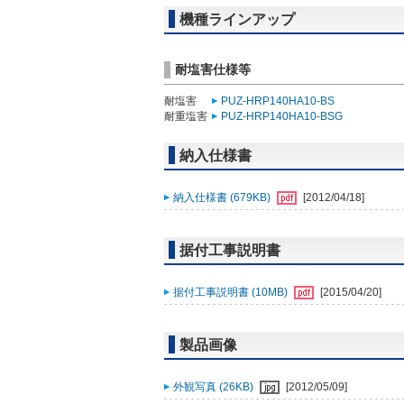
機種ラインアップ
耐塩害仕様等
耐塩害
PUZ-HRP140HA10-BS
耐重塩害
PUZ-HRP140HA10-BSG
納入仕様書
納入仕様書 (679KB)
[2012/04/18]
据付工事説明書
据付工事説明書 (10MB)
[2015/04/20]
製品画像
外観写真 (26KB)
[2012/05/09]