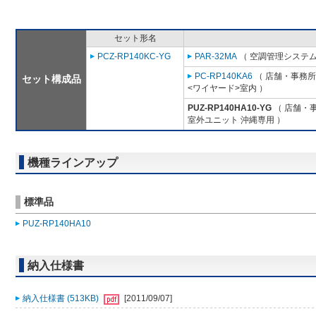
セット形名
PCZ-RP140KC-YG
PAR-32MA
（ 空調管理システム
PC-RP140KA6
（ 店舗・事務所用
セット構成品
<ワイヤード>室内 ）
PUZ-RP140HA10-YG
（ 店舗・事
室外ユニット 沖縄専用 ）
機種ラインアップ
標準品
PUZ-RP140HA10
納入仕様書
納入仕様書 (513KB)
[2011/09/07]