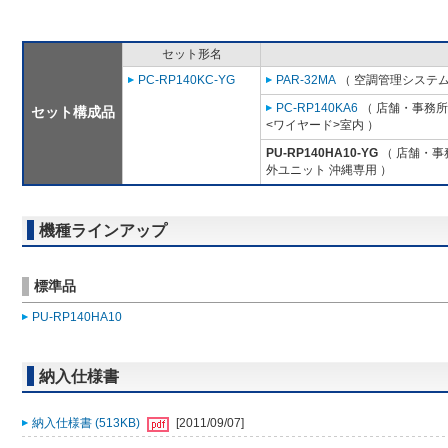
セット形名
PC-RP140KC-YG
PAR-32MA
（ 空調管理システム
PC-RP140KA6
（ 店舗・事務所用
セット構成品
<ワイヤード>室内 ）
PU-RP140HA10-YG
（ 店舗・事務
外ユニット 沖縄専用 ）
機種ラインアップ
標準品
PU-RP140HA10
納入仕様書
納入仕様書 (513KB)
[2011/09/07]