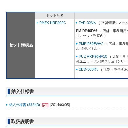
セット形名
PMZX-HRP80FC
PAR-32MA
（ 空調管理システム
PM-RP40FA6
（ 店舗・事務所用パッ
井カセット形室内 ）
PMP-P80FWH5
（ 店舗・事務所用
セット構成品
ル 標準パネル ）
PUZ-HRP80HA10
（ 店舗・事務
外ユニット ズバ暖スリムHシリー
SDD-50SR5
（ 店舗・事務所用パ
）
納入仕様書
納入仕様書 (332KB)
[2014/03/05]
取扱説明書