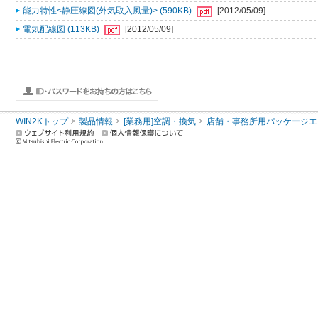
能力特性<静圧線図(外気取入風量)> (590KB)
[2012/05/09]
電気配線図 (113KB)
[2012/05/09]
WIN2Kトップ
製品情報
[業務用]空調・換気
店舗・事務所用パッケージエアコン