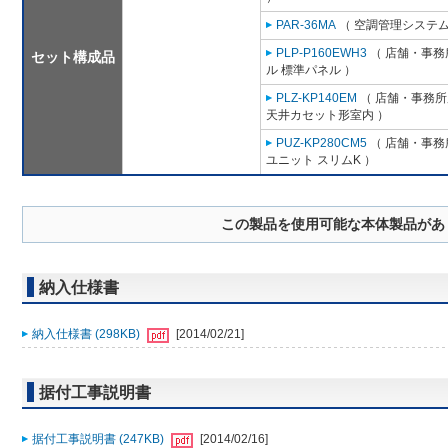
PAR-36MA
（ 空調管理システム
PLP-P160EWH3
（ 店舗・事務所
セット構成品
ル 標準パネル ）
PLZ-KP140EM
（ 店舗・事務所用
天井カセット形室内 ）
PUZ-KP280CM5
（ 店舗・事務所
ユニット スリムK ）
この製品を使用可能な本体製品があ
納入仕様書
納入仕様書 (298KB)
[2014/02/21]
据付工事説明書
据付工事説明書 (247KB)
[2014/02/16]