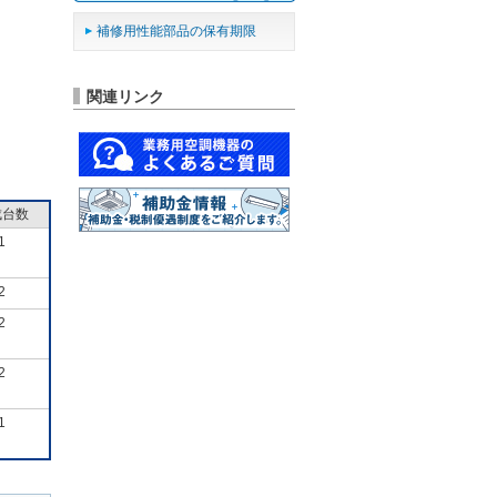
補修用性能部品の保有期限
関連リンク
成台数
1
2
2
2
1