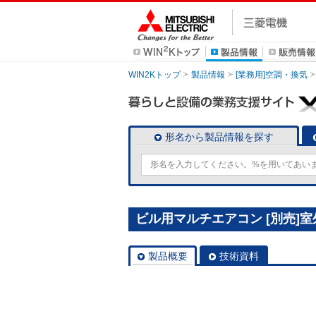
WIN2Kトップ
製品情報
[業務用]空調・換気
形名から製品情報を探す
ビル用マルチエアコン [別売]室外
製品概要
技術資料