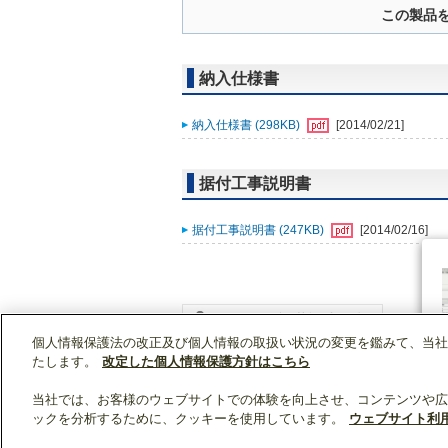
この製品
納入仕様書
納入仕様書 (298KB)
[2014/02/21]
据付工事説明書
据付工事説明書 (247KB)
[2014/02/16]
個人情報保護法の改正及び個人情報の取扱い状況の変更を鑑みて、当社
WIN2Kトップ
製品情報
[業務用]空調・換気
たします。
改定した個人情報保護方針はこちら
当社では、お客様のウェブサイトでの体験を向上させ、コンテンツや広
ックを分析するために、クッキーを使用しています。
ウェブサイト利
クリップリスト
0
0
製品：
/ 資料：