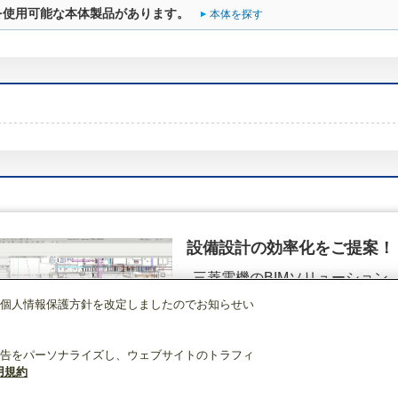
を使用可能な本体製品があります。
本体を探す
設備設計の効率化をご提案！
三菱電機のBIMソリューション
（空調.換気.照明）
個人情報保護方針を改定しましたのでお知らせい
ビル用マルチエアコン
[別売]室外ユニット用
ジョイント
CMY-Y102LDG1
詳細を見る
告をパーソナライズし、ウェブサイトのトラフィ
用規約