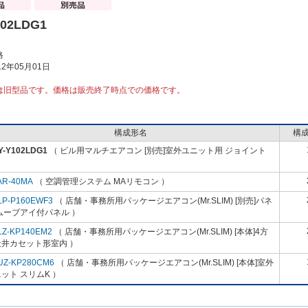
102LDG1
格
2年05月01日
は旧型品です。価格は販売終了時点での価格です。
構成形名
構
Y-Y102LDG1
（ ビル用マルチエアコン [別売]室外ユニット用 ジョイント
AR-40MA
（ 空調管理システム MAリモコン ）
LP-P160EWF3
（ 店舗・事務所用パッケージエアコン(Mr.SLIM) [別売]パネ
ムーブアイ付パネル ）
LZ-KP140EM2
（ 店舗・事務所用パッケージエアコン(Mr.SLIM) [本体]4方
天井カセット形室内 ）
UZ-KP280CM6
（ 店舗・事務所用パッケージエアコン(Mr.SLIM) [本体]室外
ット スリムK ）