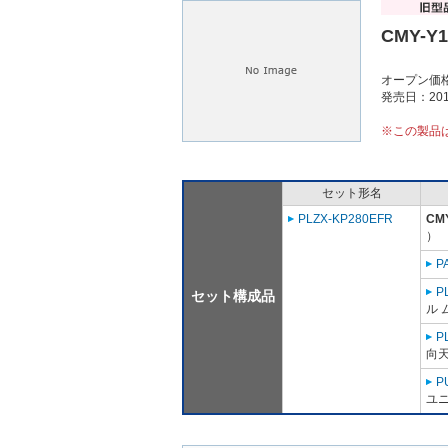
CMY-Y
オープン価
発売日：201
※この製品
セット形名
PLZX-KP280EFR
CM
）
P
P
セット構成品
ル 
P
向
P
ユニ