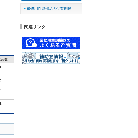
補修用性能部品の保有期限
関連リンク
成台数
1
2
2
1