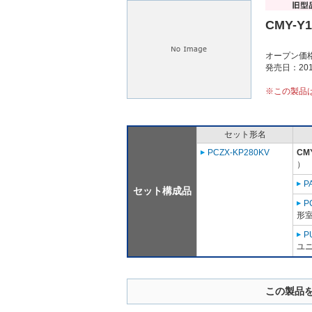
CMY-Y
オープン価
発売日：201
※この製品
セット形名
PCZX-KP280KV
CM
）
P
セット構成品
P
形室
P
ユニ
この製品