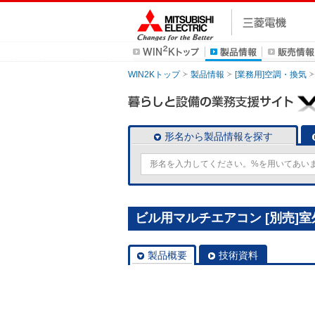
WIN2Kトップ
製品情報
[業務用]空調・換気
形名から製品情報を探す
ビル用マルチエアコン [別売]室外
製品概要
技術資料