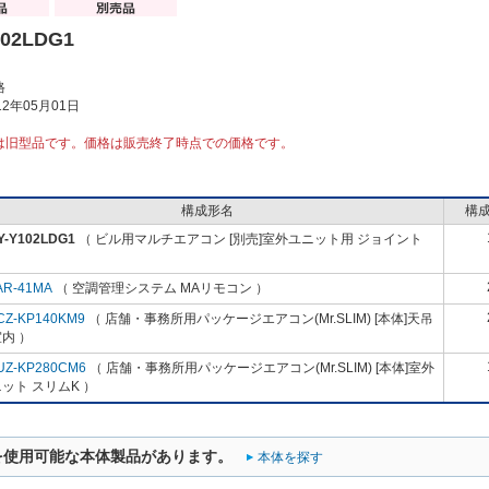
102LDG1
格
2年05月01日
は旧型品です。価格は販売終了時点での価格です。
構成形名
構
Y-Y102LDG1
（ ビル用マルチエアコン [別売]室外ユニット用 ジョイント
AR-41MA
（ 空調管理システム MAリモコン ）
CZ-KP140KM9
（ 店舗・事務所用パッケージエアコン(Mr.SLIM) [本体]天吊
内 ）
UZ-KP280CM6
（ 店舗・事務所用パッケージエアコン(Mr.SLIM) [本体]室外
ット スリムK ）
を使用可能な本体製品があります。
本体を探す