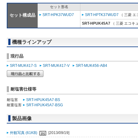
セット形名
セット構成品
SRT-HPK37WUD7
SRT-HPTK37WUD7
（ 三菱 エ
SRT-HPUK45A7
（ 三菱 エコキ
機種ラインアップ
現行品
SRT-MUK417-S
SRT-MUK417-V
SRT-MUK456-AB4
耐塩害仕様等
耐塩害
SRT-HPUK45A7-BS
耐重塩害
SRT-HPUK45A7-BSG
製品画像
外観写真 (61KB)
[2013/09/19]