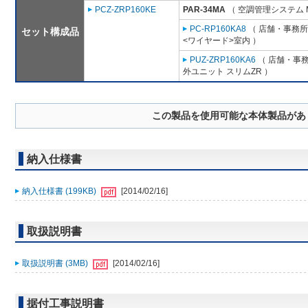
PCZ-ZRP160KE
PAR-34MA
（ 空調管理システム 
PC-RP160KA8
（ 店舗・事務所用
セット構成品
<ワイヤード>室内 ）
PUZ-ZRP160KA6
（ 店舗・事務所
外ユニット スリムZR ）
この製品を使用可能な本体製品があ
納入仕様書
納入仕様書 (199KB)
[2014/02/16]
取扱説明書
取扱説明書 (3MB)
[2014/02/16]
据付工事説明書