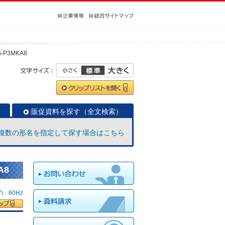
-P3MKA8
販促資料を探す（全文検索）
複数の形名を指定して探す場合はこちら
A8
 60Hz