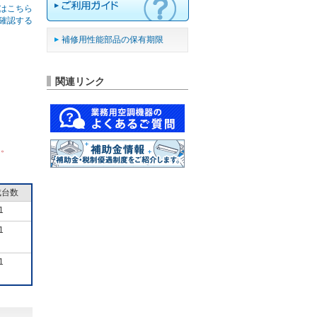
はこちら
確認する
補修用性能部品の保有期限
関連リンク
ん。
成台数
1
1
1