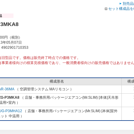
別売品
セット構成品を
P3MKA8
000円（税別）
3年05月07日
902901710353
は旧型品です。価格は販売終了時点での価格です。
は事業者様向けの積算見積価格であり、一般消費者様向けの販売価格ではありませ
構成形名
構
AR-36MA
（ 空調管理システム MAリモコン ）
ZG-P3MKA8
（ 店舗・事務所用パッケージエアコン(Mr.SLIM) [本体]天吊形
温用>室内 ）
UG-P3MHA12
（ 店舗・事務所用パッケージエアコン(Mr.SLIM) [本体]室外
ット 中温用 ）