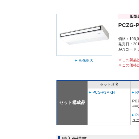
PCZG-
価格：196,
発売日：201
JANコード：4
※この製品
画像拡大
※この価格
セット形名
PCG-P3MKH
P
PC
セット構成品
<中
P
ユニ