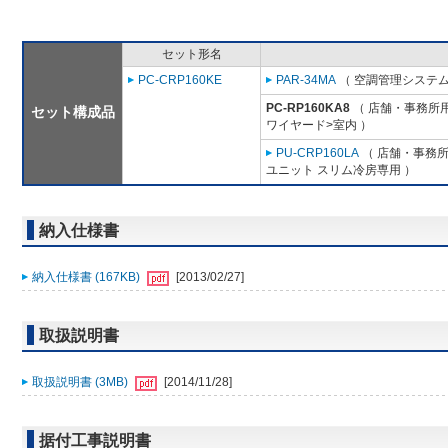
セット形名
PC-CRP160KE
PAR-34MA
（ 空調管理システム
PC-RP160KA8
（ 店舗・事務所用パ
セット構成品
ワイヤード>室内 ）
PU-CRP160LA
（ 店舗・事務所用
ユニット スリム冷房専用 ）
納入仕様書
納入仕様書 (167KB)
[2013/02/27]
取扱説明書
取扱説明書 (3MB)
[2014/11/28]
据付工事説明書