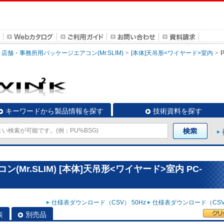
店舗・事務所用パッケージエアコン(Mr.SLIM)
[本体]天吊形<ワイヤード>室内
キーワードから製品情報を探す
技術資料を探す
Mr.SLIM) [本体]天吊形<ワイヤード>室内 PC-
仕様表ダウンロード（CSV） 50Hz
仕様表ダウンロード（CSV）
表
別売品