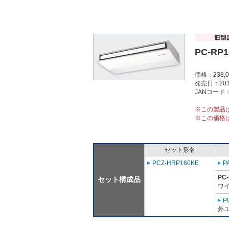
PC-RP1
価格：238,
発売日：201
JANコード：4
※この製品
※この価格
セット形名
PCZ-HRP160KE
P
PC
セット構成品
ワイ
P
外ユ