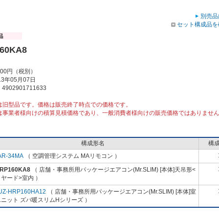
別売品
セット構成品を
60KA8
000円（税別）
3年05月07日
902901711633
は旧型品です。価格は販売終了時点での価格です。
は事業者様向けの積算見積価格であり、一般消費者様向けの販売価格ではありませ
構成形名
構
AR-34MA
（ 空調管理システム MAリモコン ）
-RP160KA8
（ 店舗・事務所用パッケージエアコン(Mr.SLIM) [本体]天吊形<
ヤード>室内 ）
UZ-HRP160HA12
（ 店舗・事務所用パッケージエアコン(Mr.SLIM) [本体]室
ニット ズバ暖スリムHシリーズ ）