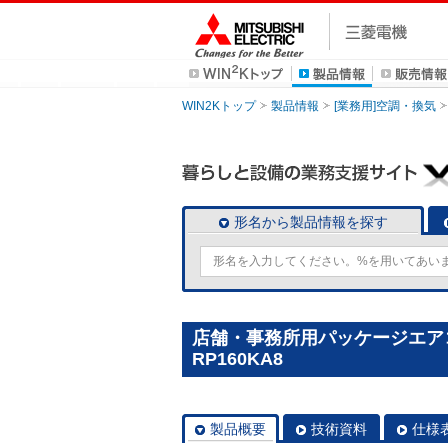
WIN2Kトップ
製品情報
[業務用]空調・換気
形名から製品情報を探す
店舗・事務所用パッケージエアコン(
RP160KA8
製品概要
技術資料
仕様