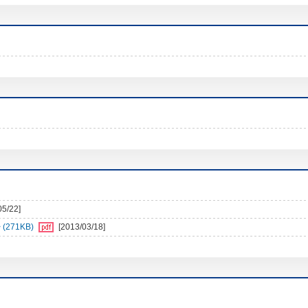
05/22]
271KB)
[2013/03/18]