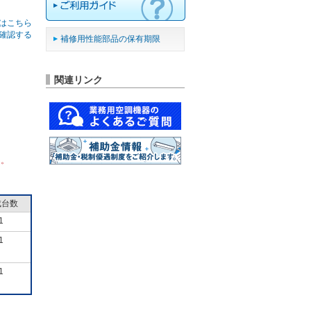
はこちら
確認する
補修用性能部品の保有期限
関連リンク
ん。
成台数
1
1
1