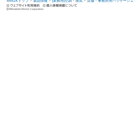
WIN2Kトップ
製品情報
[業務用]空調・換気
店舗・事務所用パッケージエアコン