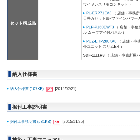
ワイヤレスリモコンキット ）
PL-ERP71EA3
（ 店舗・事務所用
天井カセット形<ファインパワーカ
セット構成品
PLP-P160EWF3
（ 店舗・事務所
ル ムーブアイ付パネル ）
PUZ-ERP280KA8
（ 店舗・事務所
外ユニット スリムER ）
SDF-1111R8
（ 店舗・事務所用パッケ
納入仕様書
納入仕様書 (107KB)
[2014/02/21]
据付工事説明書
据付工事説明書 (581KB)
[2015/11/25]
技術・工事マニュアル