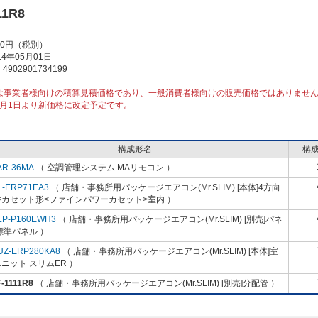
11R8
00円（税別）
4年05月01日
902901734199
は事業者様向けの積算見積価格であり、一般消費者様向けの販売価格ではありませ
10月1日より新価格に改定予定です。
構成形名
構
AR-36MA
（ 空調管理システム MAリモコン ）
L-ERP71EA3
（ 店舗・事務所用パッケージエアコン(Mr.SLIM) [本体]4方向
井カセット形<ファインパワーカセット>室内 ）
LP-P160EWH3
（ 店舗・事務所用パッケージエアコン(Mr.SLIM) [別売]パネ
標準パネル ）
UZ-ERP280KA8
（ 店舗・事務所用パッケージエアコン(Mr.SLIM) [本体]室
ニット スリムER ）
-1111R8
（ 店舗・事務所用パッケージエアコン(Mr.SLIM) [別売]分配管 ）