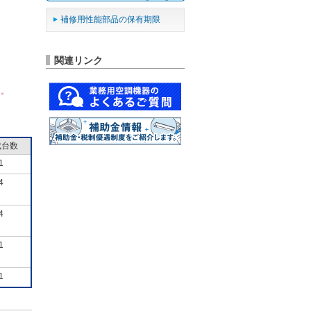
補修用性能部品の保有期限
関連リンク
ん。
成台数
1
4
4
1
1