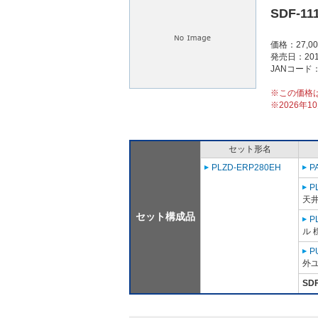
SDF-11
価格：27,0
発売日：201
JANコード：4
※この価格
※2026年
セット形名
PLZD-ERP280EH
P
P
天
セット構成品
P
ル 
P
外ユ
SDF