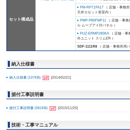
PM-RP71FA17
（ 店舗・事務所用
天井カセット形室内 ）
セット構成品
PMP-P80FWF11
（ 店舗・事務所
ル ムーブアイ付パネル ）
PUZ-ERMP280KA
（ 店舗・事務
外ユニット スリムER ）
SDF-1111R8
（ 店舗・事務所用パッケ
納入仕様書
納入仕様書 (107KB)
[2014/02/21]
据付工事説明書
据付工事説明書 (581KB)
[2015/11/25]
技術・工事マニュアル