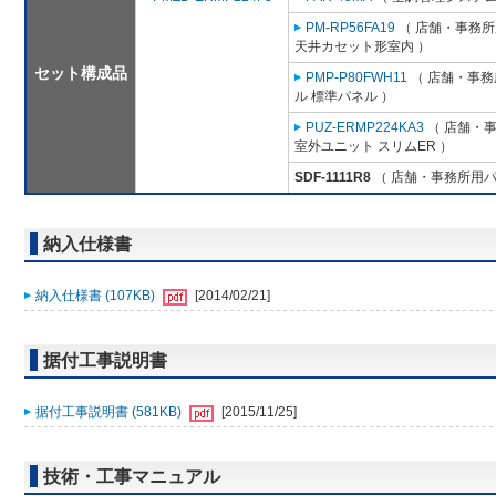
PM-RP56FA19
（ 店舗・事務所用
天井カセット形室内 ）
セット構成品
PMP-P80FWH11
（ 店舗・事務所
ル 標準パネル ）
PUZ-ERMP224KA3
（ 店舗・事務
室外ユニット スリムER ）
SDF-1111R8
（ 店舗・事務所用パッケ
納入仕様書
納入仕様書 (107KB)
[2014/02/21]
据付工事説明書
据付工事説明書 (581KB)
[2015/11/25]
技術・工事マニュアル