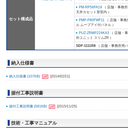
PM-RP56FA19
（ 店舗・事務所用
天井カセット形室内 ）
セット構成品
PMP-P80FWF11
（ 店舗・事務所
ル ムーブアイ付パネル ）
PUZ-ZRMP224KA3
（ 店舗・事務
外ユニット スリムZR ）
SDF-1111R8
（ 店舗・事務所用パッケ
納入仕様書
納入仕様書 (107KB)
[2014/02/21]
据付工事説明書
据付工事説明書 (581KB)
[2015/11/25]
技術・工事マニュアル