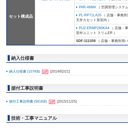
PAR-46MA
（ 空調管理システム
PL-RP71LA20
（ 店舗・事務所用
セット構成品
天井カセット形室内 ）
PUZ-ERMP280KA4
（ 店舗・事務
室外ユニット スリムER ）
SDF-1111R8
（ 店舗・事務所用パッケ
納入仕様書
納入仕様書 (107KB)
[2014/02/21]
据付工事説明書
据付工事説明書 (581KB)
[2015/11/25]
技術・工事マニュアル