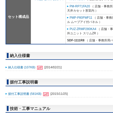
PM-RP71FA20
（ 店舗・事務所用
天井カセット形室内 ）
セット構成品
PMP-P80FWF11
（ 店舗・事務所
ル ムーブアイ付パネル ）
PUZ-ZRMP280KA4
（ 店舗・事務
外ユニット スリムZR ）
SDF-1111R8
（ 店舗・事務所用パッケ
納入仕様書
納入仕様書 (107KB)
[2014/02/21]
据付工事説明書
据付工事説明書 (581KB)
[2015/11/25]
技術・工事マニュアル