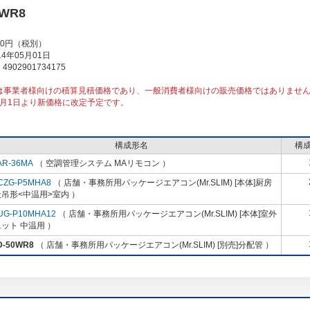
0WR8
00円（税別）
4年05月01日
902901734175
は事業者様向けの積算見積価格であり、一般消費者様向けの販売価格ではありませ
10月1日より新価格に改定予定です。
構成形名
構
AR-36MA
（ 空調管理システム MAリモコン ）
CZG-P5MHA8
（ 店舗・事務所用パッケージエアコン(Mr.SLIM) [本体]厨房
吊形<中温用>室内 ）
UG-P10MHA12
（ 店舗・事務所用パッケージエアコン(Mr.SLIM) [本体]室外
ット 中温用 ）
D-50WR8
（ 店舗・事務所用パッケージエアコン(Mr.SLIM) [別売]分配管 ）