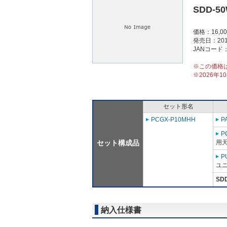
SDD-5
価格：16,0
発売日：201
JANコード：4
※この価格
※2026年
セット形名
PCGX-P10MHH
P
P
セット構成品
用天
P
ユニ
SD
納入仕様書