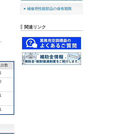
補修用性能部品の保有期限
関連リンク
ん。
成台数
1
2
1
1