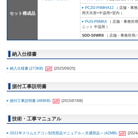
PCZG-P4MHA12
（ 店舗・事務所
セット構成品
用天吊形<中温用>室内 ）
PUG-P8MKA
（ 店舗・事務所用パ
ニット 中温用 ）
SDD-50WR8
（ 店舗・事務所用パッ
納入仕様書
納入仕様書 (273KB)
[2025/09/25]
据付工事説明書
据付工事説明書 (489KB)
[2015/07/08]
技術・工事マニュアル
2021年スリムエアコン別売部品マニュアル＜共通部品＞ (42MB)
[2024