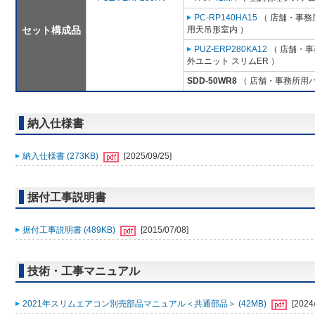
PC-RP140HA15
（ 店舗・事務所
セット構成品
用天吊形室内 ）
PUZ-ERP280KA12
（ 店舗・事務
外ユニット スリムER ）
SDD-50WR8
（ 店舗・事務所用パッ
納入仕様書
納入仕様書 (273KB)
[2025/09/25]
据付工事説明書
据付工事説明書 (489KB)
[2015/07/08]
技術・工事マニュアル
2021年スリムエアコン別売部品マニュアル＜共通部品＞ (42MB)
[2024